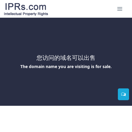
您访问的域名可以出售
The domain name you are visiting is for sale.